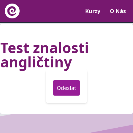
Kurzy
O Nás
Test znalosti
angličtiny
Odeslat