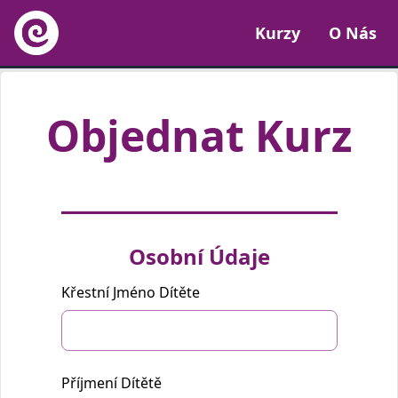
Kurzy
O Nás
Objednat Kurz
Osobní Údaje
Pokud
jste
Křestní Jméno Dítěte
člověk,
prosím
nevyplňujte
toto
pole.
Příjmení Dítětě