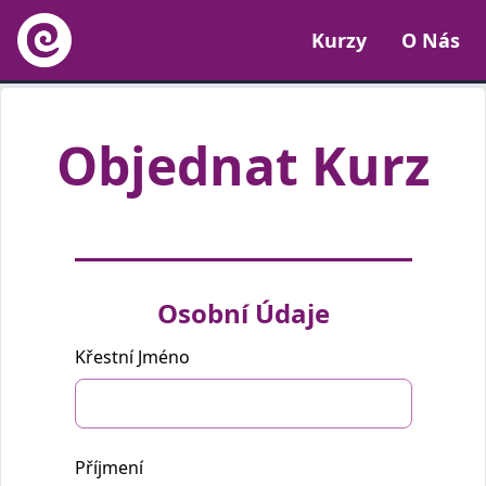
Kurzy
O Nás
Objednat Kurz
Osobní Údaje
Pokud
jste
Křestní Jméno
člověk,
prosím
nevyplňujte
toto
pole.
Příjmení