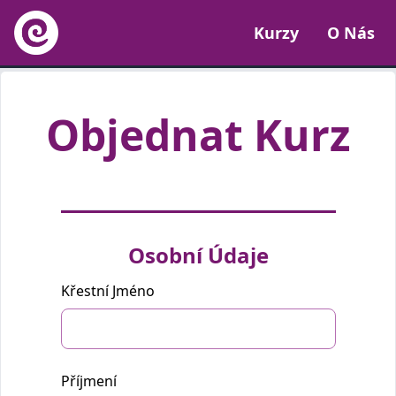
Kurzy
O Nás
Objednat Kurz
Osobní Údaje
Pokud
jste
Křestní Jméno
člověk,
prosím
nevyplňujte
toto
pole.
Příjmení